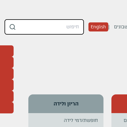
בונים
English
הריון ולידה
ם
חופשת/דמי לידה