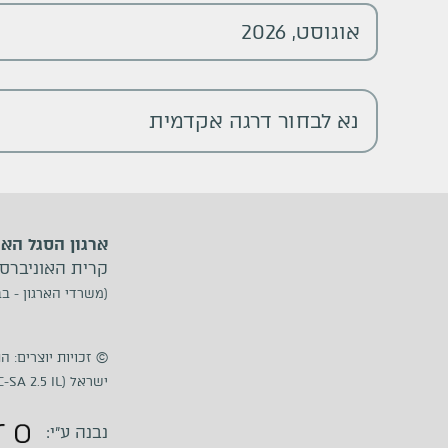
נא לבחור דרגה אקדמית
ארגון הסגל הא
קרית האוניברסיטה, ת.ד. 39040, תל
(משרדי הארגון - בב
©
זכויות יוצרים: ה
ישראל (CC BY-NC-SA 2.5 IL)
נבנה ע״י
: