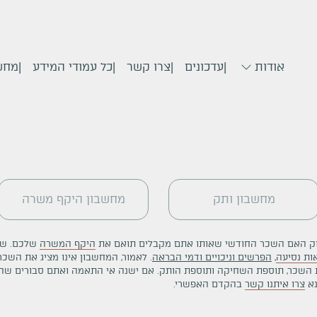
אודות
עדכונים
צרו קשר
כל עמודי המידע
מחש
מחשבון ותק
מחשבון היקף משרה
וק האם השכר החודשי שאותו אתם מקבלים תואם את
היקף המשרה
שלכם. שי
ות נסיעה
,
הפרשים וניכויים ודמי הבראה
. לאמור, המחשבון אינו מציג את השכר
ת השכר, תוספת השחיקה ותוספת הותק. אם ישנה אי התאמה ואתם סבורים ש
א
צרו איתנו קשר
בהקדם האפשרי.