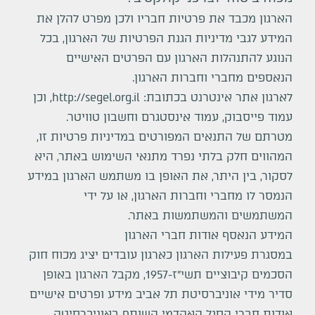
הארגון מכבד את פרטיות חבריו ולכן מפרט להלן את
המידע לגבי מדיניות הגנת הפרטיות של הארגון, בכל
הנוגע להתנהלות הארגון עם הפרטים האישיים
הנאספים מחברי וחברות הארגון.
לארגון אתר אינטרנט בכתובת:
http://segel.org.il
, וכן
עמוד פייסבוק
,
עמוד אינסטגרם
ו
חשבון טוויטר
.
מטרתם של התנאים המפורטים במדיניות פרטיות זו,
המהווים חלק בלתי נפרד מתנאי השימוש באתר, היא
לסקור, בין היתר, את האופן בו משתמש הארגון במידע
הנמסר לו מחברי וחברות הארגון, או על ידי
המשתמשים והמשתמשות באתר.
המידע הנאסף אודות חברי הארגון
במסגרת פעילות הארגון כארגון עובדים יציג מכוח חוק
הסכמים קיבוציים תשי
"
ז-1957, מקבל הארגון באופן
סדיר מידי אוניברסיטת תל אביב מידע ופרטים אישיים
אודות חברי הסגל האקדמי השותף באוניברסיטה,