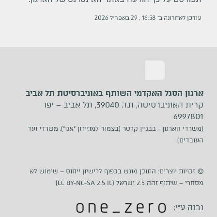
עודכן לאחרונה ב־
16:58
,
29
ב
אפריל
2026
ארגון הסגל האקדמי השותף באוניברסיטת תל אביב
קרית האוניברסיטה, ת.ד. 39040, תל אביב – יפו
6997801
(משרדי הארגון - בבניין קרטר (בצמוד למוזירון ״אנו״), משרדי ועד
העובדים)
©
זכויות יוצרים: התוכן מוגש בכפוף לרישיון ייחוס –
שימוש לא
מסחרי – שיתוף זהה 2.5 ישראל (CC BY-NC-SA 2.5 IL)
נבנה ע״י
: