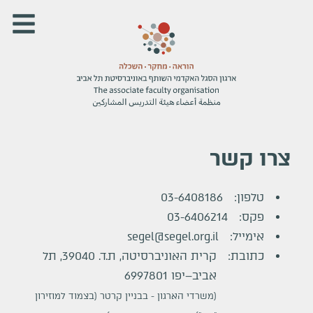
צרו קשר
טלפון
:
03-6408186
פקס
:
03-6406214
אימייל
:
segel@segel.org.il
כתובת
:
קרית האוניברסיטה, ת.ד. 39040, תל
אביב–יפו 6997801
(משרדי הארגון - בבניין קרטר (בצמוד למוזירון