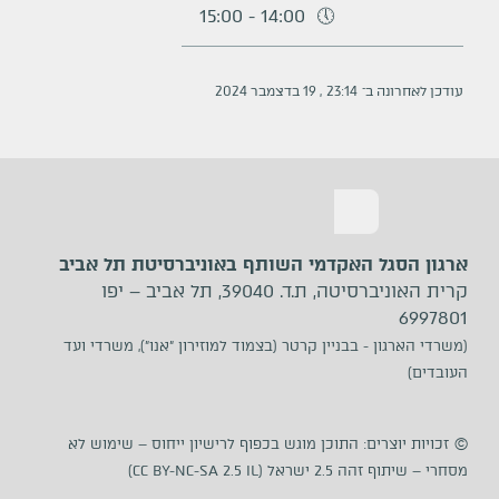
15:00
-
14:00
עודכן לאחרונה ב־
23:14
,
19
ב
דצמבר
2024
ארגון הסגל האקדמי השותף באוניברסיטת תל אביב
קרית האוניברסיטה, ת.ד. 39040, תל אביב – יפו
6997801
(משרדי הארגון - בבניין קרטר (בצמוד למוזירון ״אנו״), משרדי ועד
העובדים)
©
זכויות יוצרים: התוכן מוגש בכפוף לרישיון ייחוס –
שימוש לא
מסחרי – שיתוף זהה 2.5 ישראל (CC BY-NC-SA 2.5 IL)